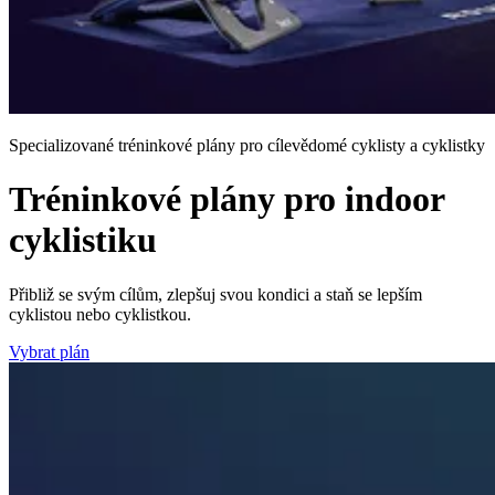
Specializované tréninkové plány pro cílevědomé cyklisty a cyklistky
Tréninkové plány pro indoor
cyklistiku
Přibliž se svým cílům, zlepšuj svou kondici a staň se lepším
cyklistou nebo cyklistkou.
Vybrat plán