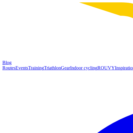
Blog
Routes
Events
Training
Triathlon
Gear
Indoor cycling
ROUVY
Inspiratio