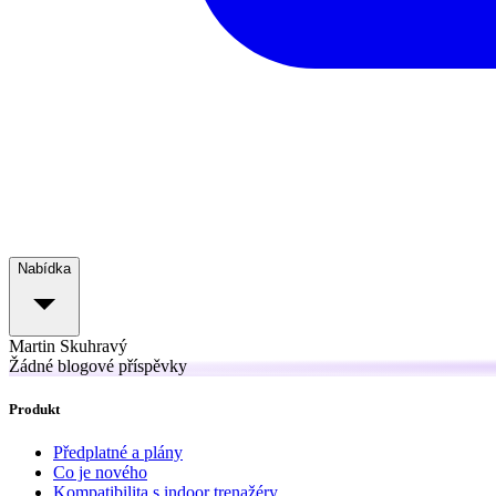
Nabídka
Martin Skuhravý
Žádné blogové příspěvky
Produkt
Předplatné a plány
Co je nového
Kompatibilita s indoor trenažéry