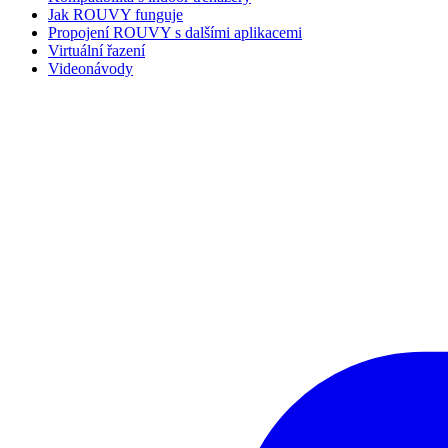
Jak ROUVY funguje
Propojení ROUVY s dalšími aplikacemi
Virtuální řazení
Videonávody