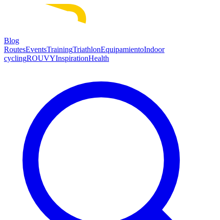
Blog
Routes
Events
Training
Triathlon
Equipamiento
Indoor
cycling
ROUVY
Inspiration
Health