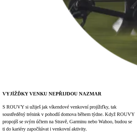
VYJÍŽĎKY VENKU NEPŘIJDOU NAZMAR
S ROUVY si užiješ jak víkendové venkovní projížďky, tak
soustředěný trénink v pohodlí domova během týdne. Když ROUVY
propojíš se svým účtem na Stravě, Garminu nebo Wahoo, budou se
ti do kariéry započítávat i venkovní aktivity.