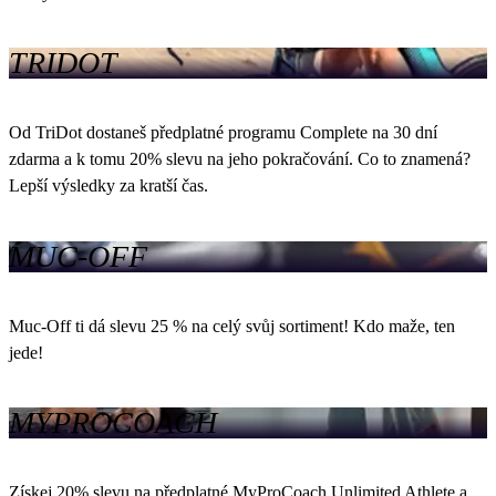
TRIDOT
Od TriDot dostaneš předplatné programu Complete na 30 dní
zdarma a k tomu 20% slevu na jeho pokračování. Co to znamená?
Lepší výsledky za kratší čas.
MUC-OFF
Muc-Off ti dá slevu 25 % na celý svůj sortiment! Kdo maže, ten
jede!
MYPROCOACH
Získej 20% slevu na předplatné MyProCoach Unlimited Athlete a