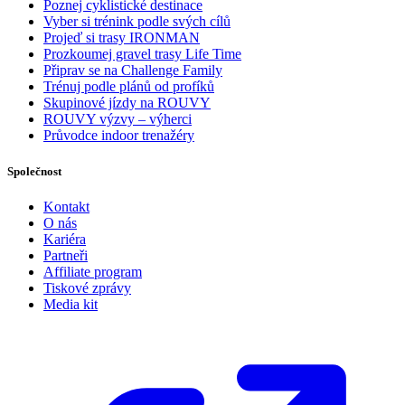
Poznej cyklistické destinace
Vyber si trénink podle svých cílů
Projeď si trasy IRONMAN
Prozkoumej gravel trasy Life Time
Připrav se na Challenge Family
Trénuj podle plánů od profíků
Skupinové jízdy na ROUVY
ROUVY výzvy – výherci
Průvodce indoor trenažéry
Společnost
Kontakt
O nás
Kariéra
Partneři
Affiliate program
Tiskové zprávy
Media kit