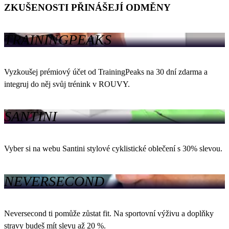
ZKUŠENOSTI PŘINÁŠEJÍ ODMĚNY
TRAININGPEAKS
Vyzkoušej prémiový účet od TrainingPeaks na 30 dní zdarma a
integruj do něj svůj trénink v ROUVY.
SANTINI
Vyber si na webu Santini stylové cyklistické oblečení s 30% slevou.
NEVERSECOND
Neversecond ti pomůže zůstat fit. Na sportovní výživu a doplňky
stravy budeš mít slevu až 20 %.