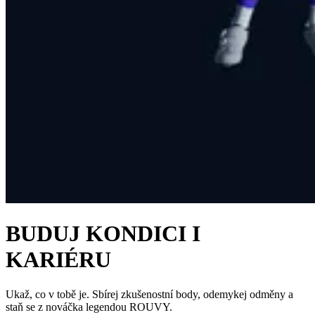
BUDUJ KONDICI I
KARIÉRU
Ukaž, co v tobě je. Sbírej zkušenostní body, odemykej odměny a
staň se z nováčka legendou ROUVY.