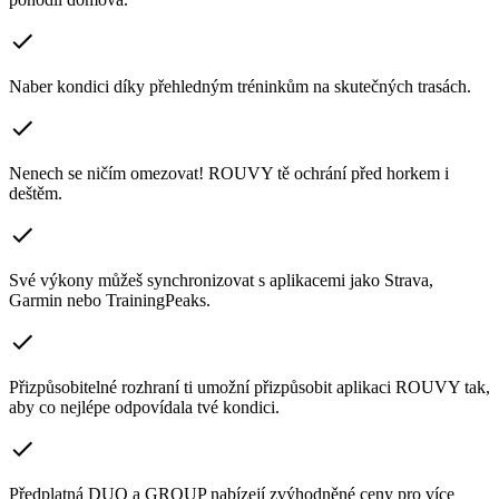
Naber kondici díky přehledným tréninkům na skutečných trasách.
Nenech se ničím omezovat! ROUVY tě ochrání před horkem i
deštěm.
Své výkony můžeš synchronizovat s aplikacemi jako Strava,
Garmin nebo TrainingPeaks.
Přizpůsobitelné rozhraní ti umožní přizpůsobit aplikaci ROUVY tak,
aby co nejlépe odpovídala tvé kondici.
Předplatná DUO a GROUP nabízejí zvýhodněné ceny pro více