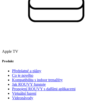
Apple TV
Produkt
Předplatné a plány
Co je nového
Kompatibilita s indoor trenažéry
Jak ROUVY funguje
Propojení ROUVY s dalšími aplikacemi
Virtuální řazení
Videonávody