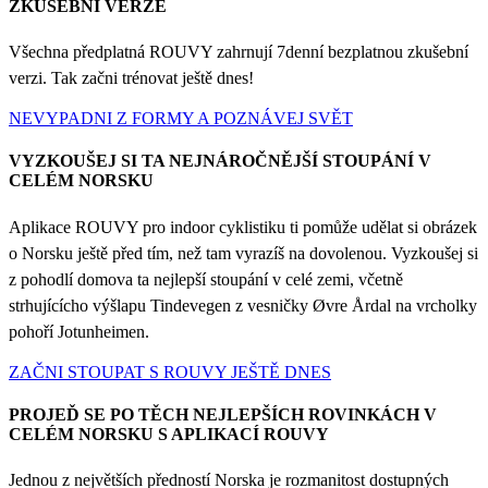
ZKUŠEBNÍ VERZE
Všechna předplatná ROUVY zahrnují 7denní bezplatnou zkušební
verzi. Tak začni trénovat ještě dnes!
NEVYPADNI Z FORMY A POZNÁVEJ SVĚT
VYZKOUŠEJ SI TA NEJNÁROČNĚJŠÍ STOUPÁNÍ V
CELÉM NORSKU
Aplikace ROUVY pro indoor cyklistiku ti pomůže udělat si obrázek
o Norsku ještě před tím, než tam vyrazíš na dovolenou. Vyzkoušej si
z pohodlí domova ta nejlepší stoupání v celé zemi, včetně
strhujícícho výšlapu Tindevegen z vesničky Øvre Årdal na vrcholky
pohoří Jotunheimen.
ZAČNI STOUPAT S ROUVY JEŠTĚ DNES
PROJEĎ SE PO TĚCH NEJLEPŠÍCH ROVINKÁCH V
CELÉM NORSKU S APLIKACÍ ROUVY
Jednou z největších předností Norska je rozmanitost dostupných