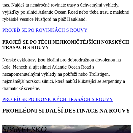
tras. Najdeš tu nenáročné rovinaté trasy s úchvatnými výhledy,
vyjížďky po silnici Atlantic Ocean Road nebo třeba trasu z malebné
rybářské vesnice Nusfjord na pláž Haukland.
PROJEĎ SE PO ROVINKÁCH S ROUVY
PROJEĎ SE PO TĚCH NEJIKONIČTĚJŠÍCH NORSKÝCH
TRASÁCH S ROUVY
Norské cyklotrasy jsou ideální pro dobrodružnou dovolenou na
kole. Nenech si ujít silnici Atlantic Ocean Road s
nezapomenutelnými výhledy na pobřeží nebo Trollstigen,
nejznámější norskou silnici, která nabízí klikatějící se serpentiny a
dramatické scenérie.
PROJEĎ SE PO IKONICKÝCH TRASÁCH S ROUVY
PROHLÉDNI SI DALŠÍ DESTINACE NA ROUVY
ŠPANĚLSKO