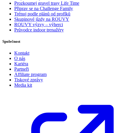
Prozkoumej gravel trasy Life Time
Připrav se na Challenge Family
Trénuj podle plánů od profíků
Skupinové jízdy na ROUVY
ROUVY výzvy – výherci
Průvodce indoor trenažéry
Společnost
Kontakt
O nás
Kariéra
Partneři
Affiliate program
Tiskové zprávy
Media kit