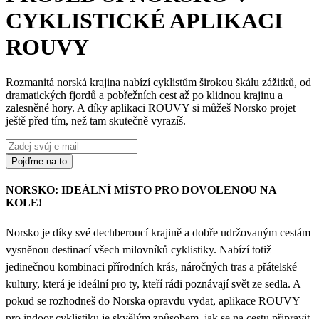
CYKLISTICKÉ APLIKACI
ROUVY
Rozmanitá norská krajina nabízí cyklistům širokou škálu zážitků, od
dramatických fjordů a pobřežních cest až po klidnou krajinu a
zalesněné hory. A díky aplikaci ROUVY si můžeš Norsko projet
ještě před tím, než tam skutečně vyrazíš.
Pojďme na to
NORSKO: IDEÁLNÍ MÍSTO PRO DOVOLENOU NA
KOLE!
Norsko je díky své dechberoucí krajině a dobře udržovaným cestám
vysněnou destinací všech milovníků cyklistiky. Nabízí totiž
jedinečnou kombinaci přírodních krás, náročných tras a přátelské
kultury, která je ideální pro ty, kteří rádi poznávají svět ze sedla. A
pokud se rozhodneš do Norska opravdu vydat, aplikace ROUVY
pro indoor cyklistiku je skvělým způsobem, jak se na cestu připravit