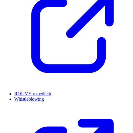
ROUVY v médiích
Whistleblowing