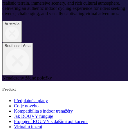
realistic terrain, immersive scenery, and rich cultural atmosphere,
delivering an authentic indoor cycling experience for riders seeking
diverse, challenging, and visually captivating virtual adventures.
Australia
Southeast Asia
Nenalezeny žádné položky
Produkt
Předplatné a plány
Co je nového
Kompatibilita s indoor trenažéry
Jak ROUVY funguje
Propojení ROUVY s dalšími aplikacemi
Virtuální řazení