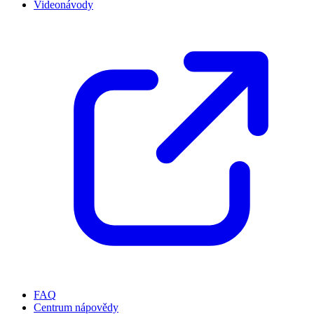
Videonávody
FAQ
Centrum nápovědy