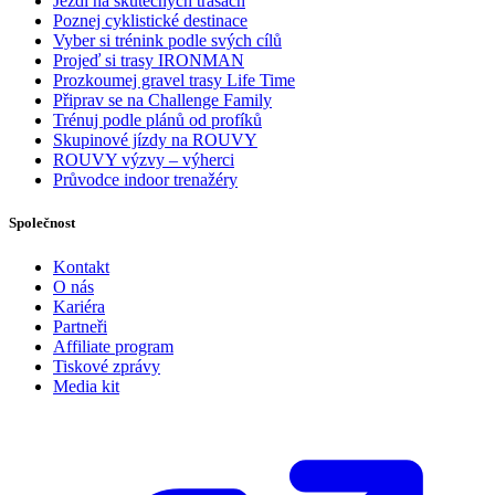
Jezdi na skutečných trasách
Poznej cyklistické destinace
Vyber si trénink podle svých cílů
Projeď si trasy IRONMAN
Prozkoumej gravel trasy Life Time
Připrav se na Challenge Family
Trénuj podle plánů od profíků
Skupinové jízdy na ROUVY
ROUVY výzvy – výherci
Průvodce indoor trenažéry
Společnost
Kontakt
O nás
Kariéra
Partneři
Affiliate program
Tiskové zprávy
Media kit