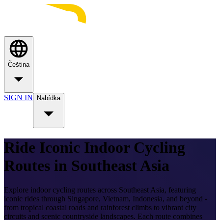
Čeština
SIGN IN
Nabídka
Ride Iconic Indoor Cycling
Routes in Southeast Asia
Explore indoor cycling routes across Southeast Asia, featuring
iconic rides through Singapore, Vietnam, Indonesia, and beyond -
from tropical coastal roads and rainforest climbs to vibrant city
circuits and scenic countryside landscapes. Each route combines